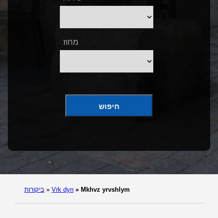
מחוז
חיפוש
Mkhvz yrvshlym
»
Vrk dyn
»
ביקורות