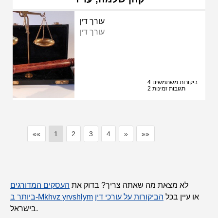
עורך דין
עורך דין
4 ביקורות משתמשים
2 תגובות זמינות
««
1
2
3
4
»
»»
לא מצאת מה שאתה צריך? בדוק את
העסקים המדורגים
או עיין בכל
הביקורות על עורכי דין
ביותר ב-Mkhvz yrvshlym
בישראל.