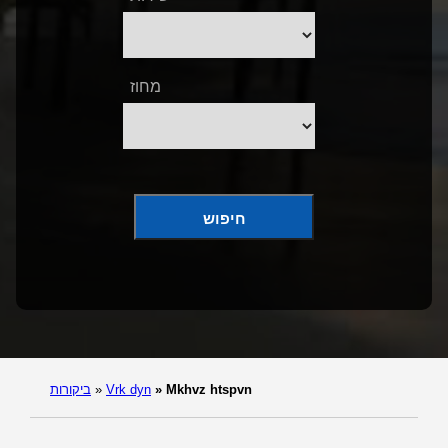
מחוז
חיפוש
Mkhvz htspvn
»
Vrk dyn
»
ביקורות