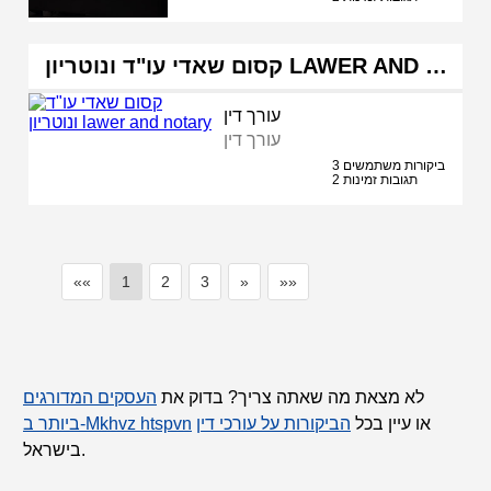
קסום שאדי עו"ד ונוטריון LAWER AND …
עורך דין
עורך דין
3 ביקורות משתמשים
2 תגובות זמינות
««
1
2
3
»
»»
לא מצאת מה שאתה צריך? בדוק את
העסקים המדורגים
או עיין בכל
הביקורות על עורכי דין
ביותר ב-Mkhvz htspvn
בישראל.