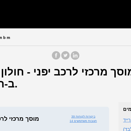
vn b m
סך מרכזי לרכב יפני - חולון
ב-חולון (מחוז תל אביב).
מים
39 ביקורות לקוחות
מוסך מרכזי לרכב
ייד
14 תגובות משתמשים
בד)