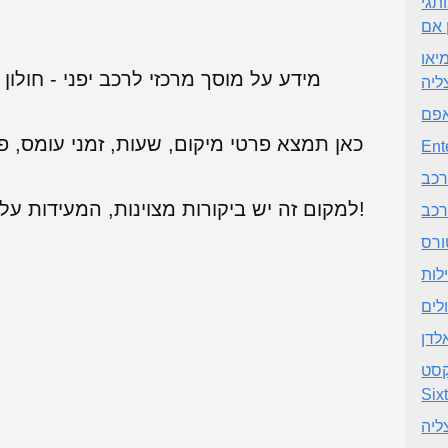
BR -
 אם
אולם תצוגה -
מידע על מוסך מרכזי לרכב יפני - חולון 
ליה
פם
כאן תמצא פרטי מיקום, שעות, זמני עומס, פ
Ent
רכב
למקום זה יש ביקורות מצוינות, המעידות על שירות לקוחות מעולה. מומלץ מאוד!
רכב
ורס
לות
לים
לדן
Shlo
Six
ליה