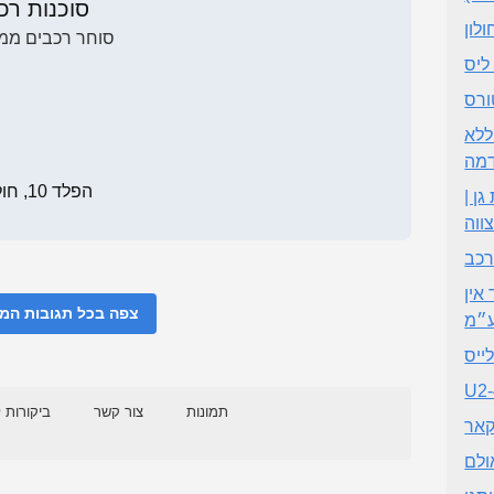
סוכנות רכ
ולון
סוחר רכבים ממו
ליס
ורס
ללא
מה
הפלד 10, חולון
ן |
ווה
רכב
R מכרכב
צפה בכל תגובות ה
״מ
ייס
U2-
תמונות
צור קשר
ביקורות 
קאר