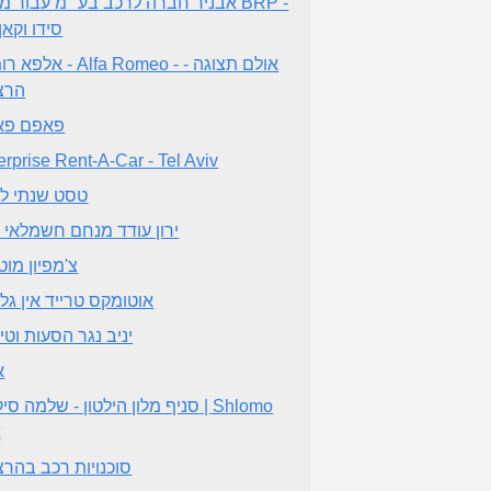
אבניר חברה לרכב בע״מ עבור מותגי P
סידו וקאן
אלפא רומיאו - Alfa Romeo - 
הרצ
פאפם פא
erprise Rent-A-Car - Tel Aviv
טסט שנתי ל
ירון עודד מנחם חשמלאי 
צ'מפיון מוט
אוטומקס טרייד אין גלי
יניב נגר הסעות וטיו
א
סניף מלון הילטון - שלמה סיקסט | mo
t
סוכנויות רכב בהרצ