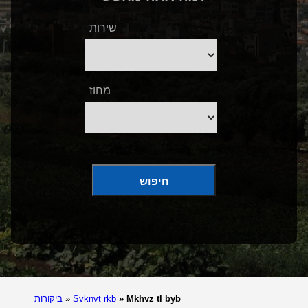
שירות
מחוז
חיפוש
Mkhvz tl byb
»
Svknvt rkb
»
ביקורות