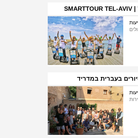
עות
ולים
סיורים בעברית במדריד
עות
ירות