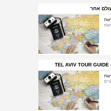
ולם אחר
עות
עות
TEL AVIV TOUR GUIDE 
עות
רים