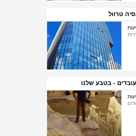
יה טרוול
עות
ירות
עובדים - בטבע שלנו
עות
ולים