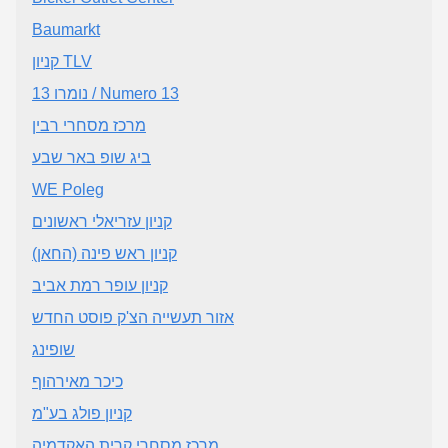
Baumarkt
קניון TLV
נומרו 13 / Numero 13
מרכז מסחרי רבין
ביג שופ באר שבע
WE Poleg
קניון עזריאלי ראשונים
קניון ראש פינה (החאן)
קניון עופר רמת אביב
אזור תעשייה הצ'ק פוסט החדש
שופינג
כיכר מאירהוף
קניון פולג בע"מ
מרכז מסחרי קרית האקדמיה