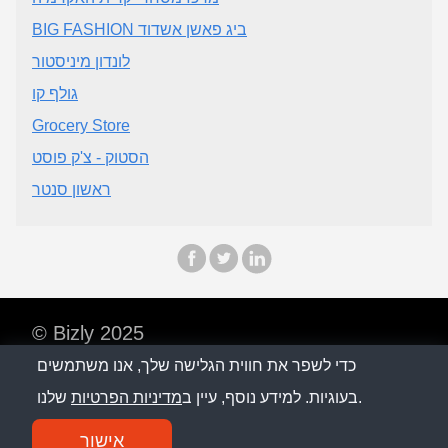
BIG FASHION ביג פאשן אשדוד
לונדון מיניסטור
גולף קו
Grocery Store
הסטוק - צ'ק פוסט
ראשון סנטר
© Bizly 2025
כדי לשפר את חווית הגלישה שלך, אנו משתמשים
מדיניות פרטיות
שלנו.
בעוגיות. למידע נוסף, עיין ב
מדיניות הפרטיות
צור קשר
אישור
SM