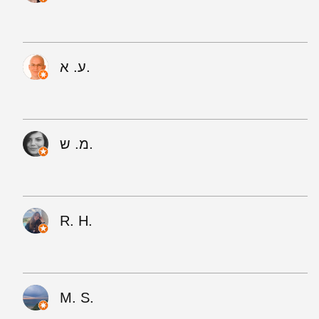
ע. א.
מ. ש.
R. H.
M. S.