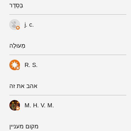
בְּסֵדֶר
j. c.
מְעוּלֶה
R. S.
אהב את זה
M. H. V. M.
מקום מעניין