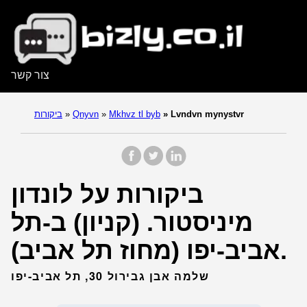
צור קשר
Lvndvn mynystvr
»
Mkhvz tl byb
»
Qnyvn
»
ביקורות
ביקורות על לונדון
מיניסטור. (קניון) ב-תל
אביב-יפו (מחוז תל אביב).
שלמה אבן גבירול 30, תל אביב-יפו