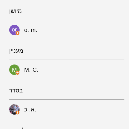
מיושן
o. m.
מעניין
M. C.
בסדר
א. כ.