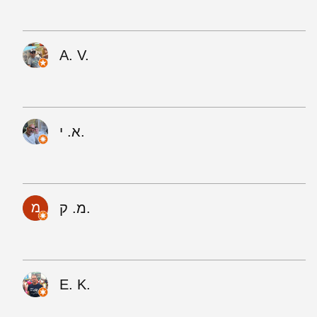
A. V.
א. י.
מ. ק.
E. K.