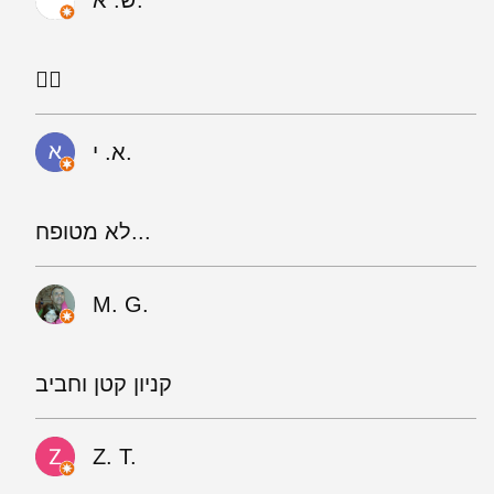
👍🏻
א. י.
לא מטופח...
M. G.
קניון קטן וחביב
Z. T.