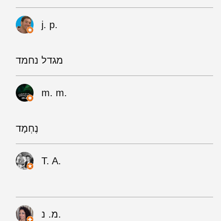
j. p.
מגדל נחמד
m. m.
נֶחְמָד
T. A.
מ. נ.