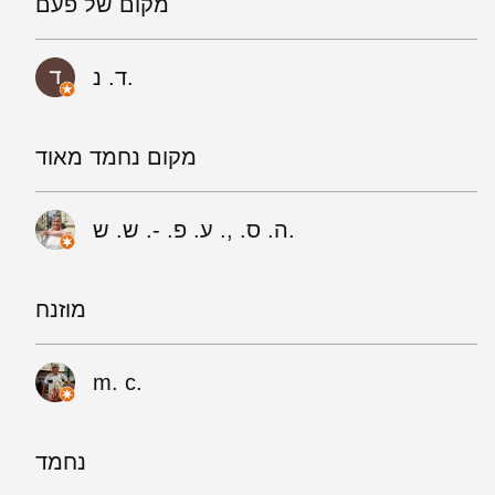
מקום של פעם
ד. נ.
מקום נחמד מאוד
ה. ס. ,. ע. פ. -. ש. ש.
מוזנח
m. c.
נחמד