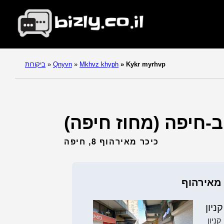
Kykr myrhvp
»
Mkhvz khyph
»
Qnyvn
»
ביקורות
כיכר מאירהוף 8, חיפה
 מאירהוף
קניון
קניון