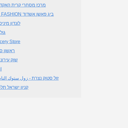
מרכז מסחרי קרית האקד
BIG FASHION ביג פאשן אשדוד
לונדון מיני
גול
cery Store
ראשון ס
שוק עירוני
l
זול סטוק נצרת - زول ستوك النا
קניון ישראל תלפ