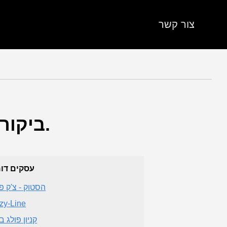
צור קשר
ביקורות על כיכר מאירהוף. (קניון) ב-חיפה (מחוז חיפה).
עסקים דו
הסטוק - צ'ק פ
zy-Line
קניון פולג 