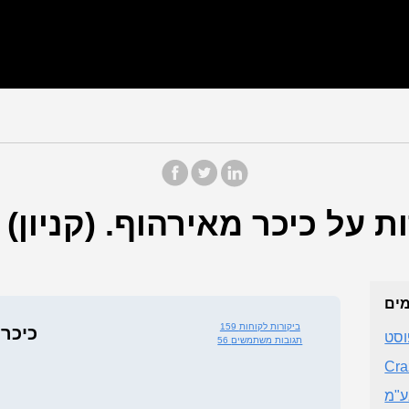
מים
159 ביקורות לקוחות
כיכר
וסט
56 תגובות משתמשים
Cra
בע"מ