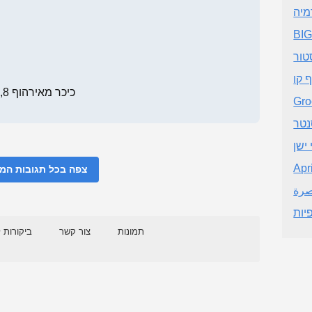
מיה
סטור
ף קו
כיכר מאירהוף 8, חיפה
Gro
נטר
 ישן
Apri
צפה בכל תגובות ה
صرة
יות
תמונות
צור קשר
ביקורות 