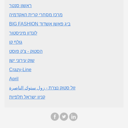
ראשון סנטר
מרכז מסחרי קרית האקדמיה
BIG FASHION ביג פאשן אשדוד
לונדון מיניסטור
גולף קו
הסטוק - צ'ק פוסט
שוק עירוני ישן
Crazy-Line
April
זול סטוק נצרת - زول ستوك الناصرة
קניון ישראל תלפיות