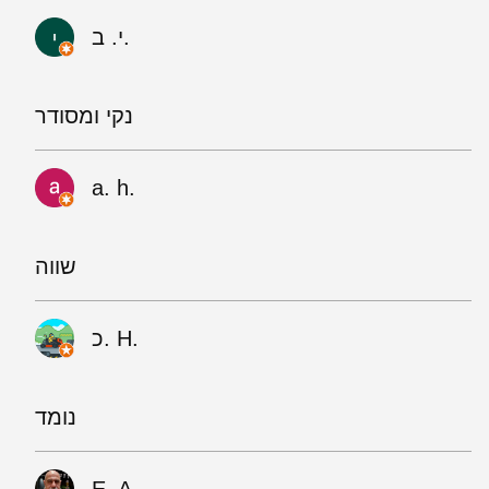
י. ב.
נקי ומסודר
a. h.
שווה
כ. H.
נומד
E. A.