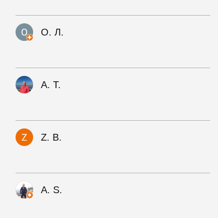
О. Л.
А. Т.
Z. B.
A. S.