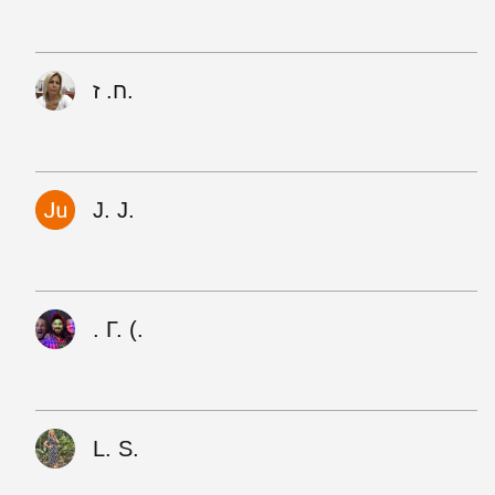
ח. ז.
J. J.
‪. Г. (.
L. S.