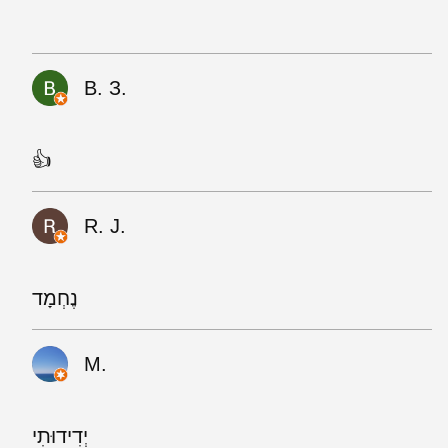
В. З.
👍
R. J.
נֶחְמָד
M.
יְדִידוּתִי