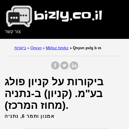
צור קשר
Qnyvn pvlg b m
»
Mkhvz hmrkz
»
Qnyvn
»
ביקורות
ביקורות על קניון פולג
בע"מ. (קניון) ב-נתניה
(מחוז המרכז).
אמנון ותמר 6, נתניה