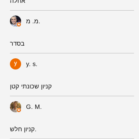
אחלה
מ. מ.
בסדר
y. s.
קניון שכונתי קטן
G. M.
קניון חלש.