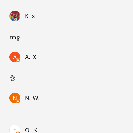
К. з.
קֶרַח
А. Х.
👌
N. W.
O. K.