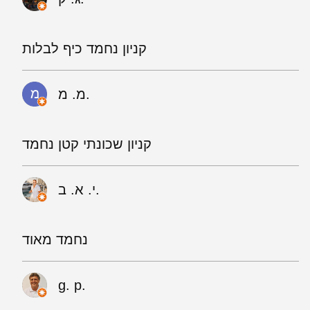
קניון נחמד כיף לבלות
מ. מ.
קניון שכונתי קטן נחמד
י. א. ב.
נחמד מאוד
g. p.