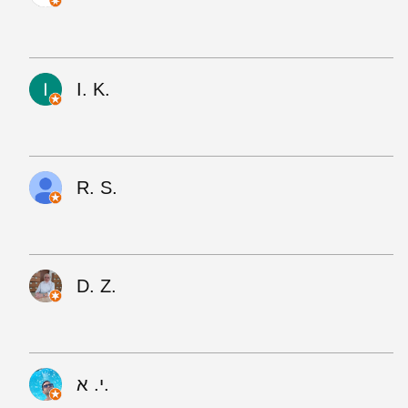
I. K.
R. S.
D. Z.
י. א.