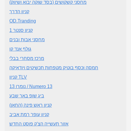
מחסני קשקושים (בסד שוקה יבוא ושיווק)
קניון הדרך
OD.Tranding
קניון סנטר 1
מחסני אבות ובנים
גולף אנד קו
מרכז מסחרי בבלי
חמסה וכסף בוטיק מטפחות תכשיטים ויודאיקה
קניון TLV
נומרו 13 / Numero 13
ביג שופ באר שבע
קניון ראש פינה (החאן)
קניון עופר רמת אביב
אזור תעשייה הצ'ק פוסט החדש