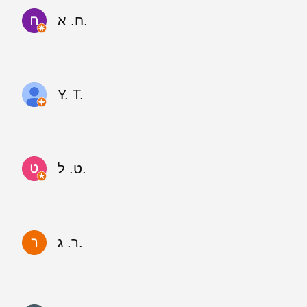
ח. א.
Y. T.
ט. ל.
ר. ג.