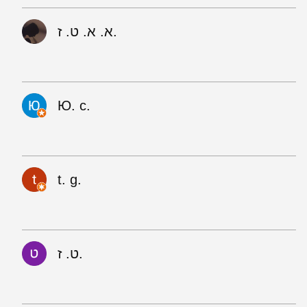
א. א. ט. ז.
Ю. с.
t. g.
ט. ז.