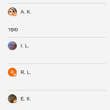
A. K.
סוּפֶּר
I. L.
R. L.
Е. К.