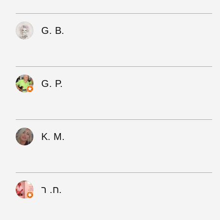
G. B.
G. P.
K. M.
ח. ר.