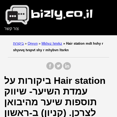
צור קשר
Hair station mdt hshy r
»
Mkhvz hmrkz
»
Qnyvn
»
ביקורות
shyvvq tvspvt shy r mhybvn ltsrkn
ביקורות על Hair station
עמדת השיער- שיווק
תוספות שיער מהיבואן
לצרכן. (קניון) ב-ראשון