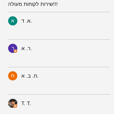
שירות לקוחות מעולה!!!
א. ד.
ר. א.
ח. ב. א.
T. T.