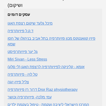
עסקים דומים
מיכל גלעד שיקום רצפת האגן
ד.ק.ל פיזיותרפיה
פיזיו קוואנטקס מכון פזיותרפיה בתל אביב בניהולו של חסן
שמא
גל יער פיזיותרפיסט
Miri Sivan - Less Stress
אומא - קליניקה לפיזיותרפיה לרצפת האגן (לי סלע)
טל לוין - פיזיותרפיה
צליל פיזיו-יוגה
דרור רז פיזיותרפיה Dror Raz physiotherapy
עמי מלכה- פיזיותרפיה וכושר
המרכז הישראלי ליציבה ועקמת - טיפול בעקמת ילדים