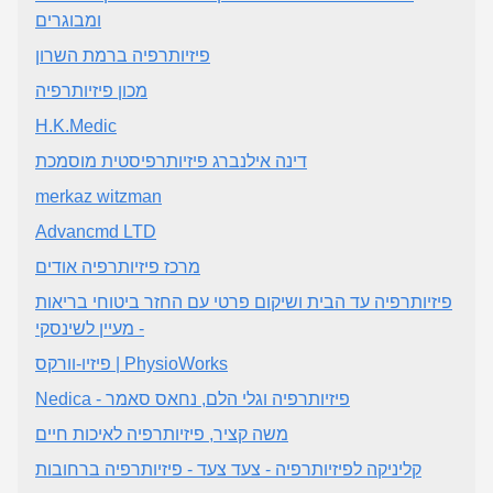
ומבוגרים
פיזיותרפיה ברמת השרון
מכון פיזיותרפיה
H.K.Medic
דינה אילנברג פיזיותרפיסטית מוסמכת
merkaz witzman
Advancmd LTD
מרכז פיזיותרפיה אודים
פיזיותרפיה עד הבית ושיקום פרטי עם החזר ביטוחי בריאות
- מעיין לשינסקי
פיזיו-וורקס | PhysioWorks
Nedica - פיזיותרפיה וגלי הלם, נחאס סאמר
משה קציר, פיזיותרפיה לאיכות חיים
קליניקה לפיזיותרפיה - צעד צעד - פיזיותרפיה ברחובות