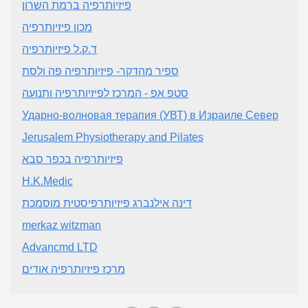
פיזיותרפיה ברמת השרון
מכון פיזיותרפיה
ד.ק.ל פיזיותרפיה
ספיר מהדקר- פיזיותרפיה פה ולסת
סטפ אפ - המרכז לפיזיותרפיה ותנועה
Ударно-волновая терапия (УВТ) в Израиле Север
Jerusalem Physiotherapy and Pilates
פיזיותרפיה בכפר סבא
H.K.Medic
דינה אילנברג פיזיותרפיסטית מוסמכת
merkaz witzman
Advancmd LTD
מרכז פיזיותרפיה אודים