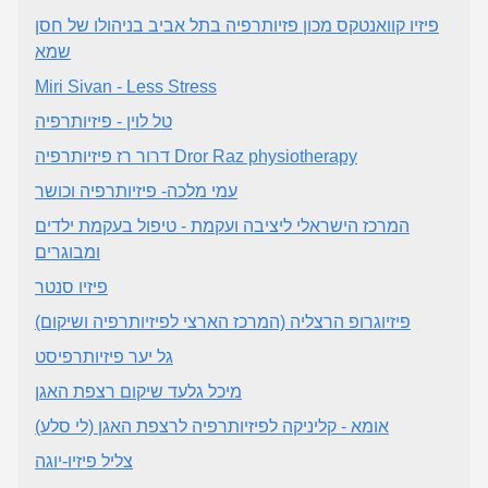
פיזיו קוואנטקס מכון פזיותרפיה בתל אביב בניהולו של חסן
שמא
Miri Sivan - Less Stress
טל לוין - פיזיותרפיה
דרור רז פיזיותרפיה Dror Raz physiotherapy
עמי מלכה- פיזיותרפיה וכושר
המרכז הישראלי ליציבה ועקמת - טיפול בעקמת ילדים
ומבוגרים
פיזיו סנטר
פיזיוגרופ הרצליה (המרכז הארצי לפיזיותרפיה ושיקום)
גל יער פיזיותרפיסט
מיכל גלעד שיקום רצפת האגן
אומא - קליניקה לפיזיותרפיה לרצפת האגן (לי סלע)
צליל פיזיו-יוגה