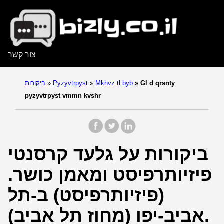
צור קשר
Gl d qrsnty
»
Mkhvz tl byb
»
Pyzyvtrpyst
»
ביקורות
pyzyvtrpyst vmmn kvshr
ביקורות על גלעד קרסנטי
פיזיותרפיסט ומאמן כושר.
(פיזיותרפיסט) ב-תל
אביב-יפו (מחוז תל אביב).