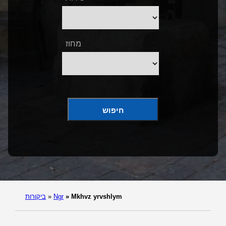
מחוז
חיפוש
Mkhvz yrvshlym
»
Ngr
»
ביקורות