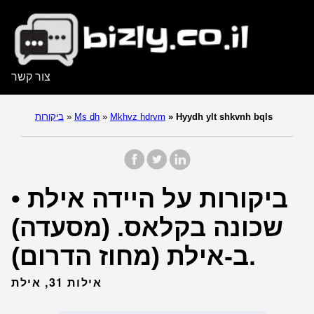
צור קשר
Hyydh ylt shkvnh bqls
»
Mkhvz hdrvm
»
Ms dh
»
ביקורות
ביקורות על היידה אילת •
שכונה בקלאס. (מסעדה)
ב-אילת (מחוז הדרום).
אילות 31, אילת