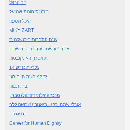
הר הרצל
מתנ"ס חומת שמואל
היכל הספר
MIKY ZART
עונת התרבות הירושלמית
אתר מורשת - עיר דוד - ירושלים
תיאטרון האינקובטור
גלריית כורש 14
יד למורשת חיים הזז
בית תבור
מרכז קהילתי דוד קלגסברון
אורלי שמחי כהן - תיאטרון שרואה ללב
נפגשים
Center for Human Dignity