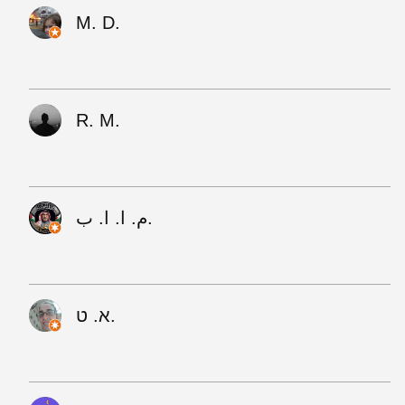
M. D.
R. M.
م. ا. ا. ب.
א. ט.