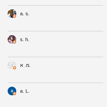
a. s.
s. h.
מ. א.
a. L.