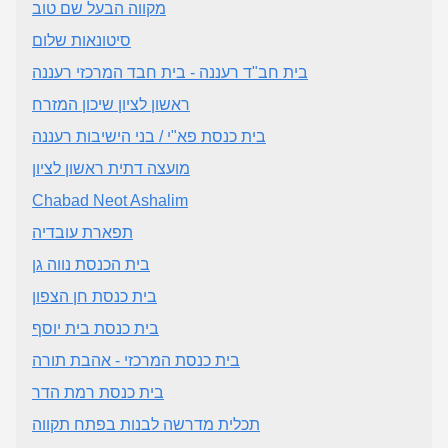
מקווה הבעל שם טוב
סיטונאות שלום
בית חב"ד רעננה - בית חבד המרכזי רעננה
ראשון לציון שיכון המזרח
בית כנסת פא"י / בני הישיבות רעננה
מועצה דתית ראשון לציון
Chabad Neot Ashalim
תפארת עובדיה
בית הכנסת נווה גן
בית כנסת חן הצפון
בית כנסת בית יוסף
בית כנסת המרכזי - אהבת תורה
בית כנסת רמת הדר
תכלית מדרשה לבנות בפתח תקווה