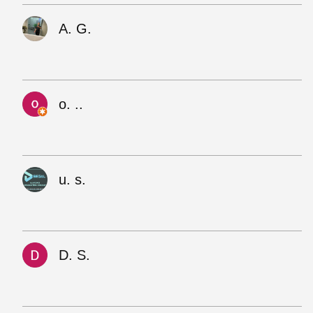
A. G.
o. ..
u. s.
D. S.