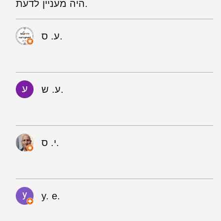
היה מעניין לדעת.
ע. ס.
ע. ש.
י. ס.
y. e.