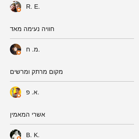
R. E.
חוויה נעימה מאד
מ. ח.
מקום מרתק ומרשים
א. פ.
אשרי המאמין
B. K.