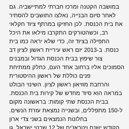
במושבה הקטנה ומרכז חברתי למתיישביה. גם
לאחר סיום הבנייה, נאלצו התושבים להסתיר
את בית הכנסת. לכן החזיקו במרתף ציוד חקלאי
רב, וכשהטורקים התקרבו מילאו את היכל
התפילה בציוד זה, כדי שלא יראה כמו בית
כנסת. ב-2013 יזם ראש עיריית ראשון לציון דב
צור שיפוץ בבית הכנסת הגדול ובמבנים
הסמוכים אליו ברחוב אחד העם, כחלק ממתיחת
פנים כוללת של ראשון ההיסטורית
והרחבת מוזיאון ראשון לציון. השינוי הבולט
במראה הוא סיוד מחדש של קירות בית הכנסת.
בבית הכנסת שתי קומות: בראשונה מקום
ל-150 מתפללים, ובשנייה נמצאת עזרת הנשים.
בחלונות הנמצאים בשני צדי ארון
הקודש ישנם ויטראז'ים של 12 שבטי ישראל, גן