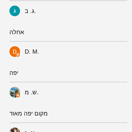
ג. ב.
אחלה
D. M.
יפה
ש. מ.
מקום יפה מאוד