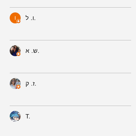
ו. ל.
ש. א.
ז. ק.
T.