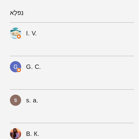
נִפלָא
I. V.
G. C.
s. a.
В. К.