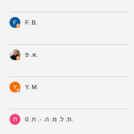
F. B.
א. פ.
Y. M.
ת. ל. מ. ה. -. ח. 0.