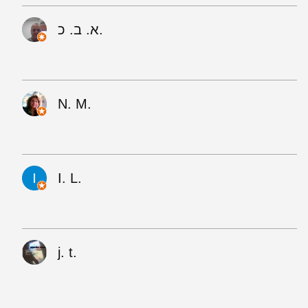
א. ב. כ.
N. M.
I. L.
j. t.