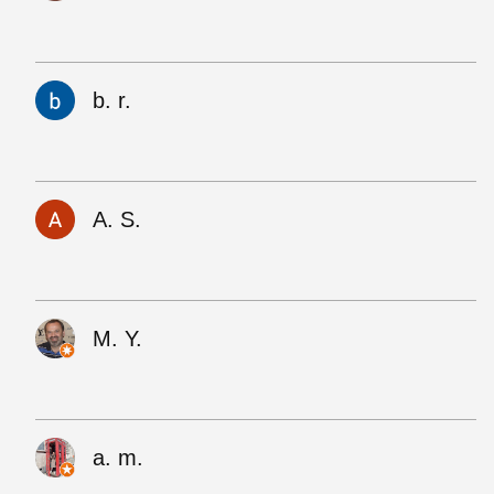
b. r.
A. S.
M. Y.
a. m.