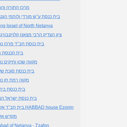
מרכז התורה וה
בית כנסת ע"ש מורדי ולוחמי הגט
ng Israel of North Netanya
ציון הצדיק הרבי מצאנז קלויזנבורג ז
בית כנסת חב"ד מרכז נת
בית הכנסת 
מקווה שכון ותיקים נת
בית כנסת סוכת ש
מקוה רמת חן נת
בית כנסת בית
בית כנסת ישראל הצ
בית חב"ד אזורים.HABBAD house Ezorim
מקדש אל
bad of Netanya - Tzafon