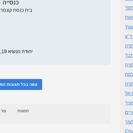
כנסייה
חסד
בית כנסת קונסרב
אות
You
י''ע
ניה
יהודה הנשיא 19, נתניה
חבד
ניה
למה
ניה
צפה בכל תגובות ה
 אל
עיר
תמונות
צור 
עזר
Cha