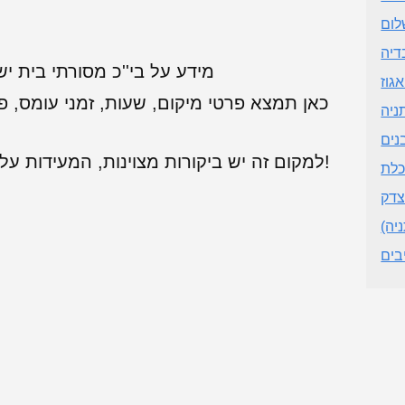
לום
דיה
מידע על בי''כ מסורתי בית יש
גוז
כאן תמצא פרטי מיקום, שעות, זמני עומס, פ
ניה
נים
למקום זה יש ביקורות מצוינות, המעידות על שירות לקוחות מעולה. מומלץ מאוד!
כלת
צדק
יה)
בים