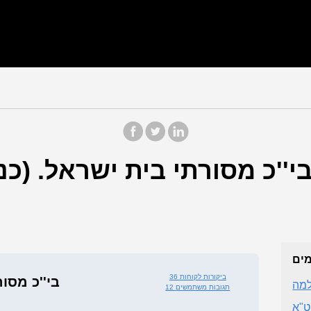
י''כ מסורתי בית ישראל. (כנ
מים
36 ביקורות לקוחות
בי''כ מסו
למה
12 תגובות משתמשים
ט"א