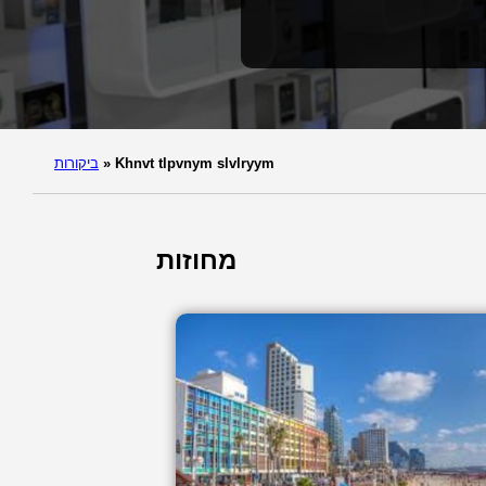
Khnvt tlpvnym slvlryym
»
ביקורות
מחוזות