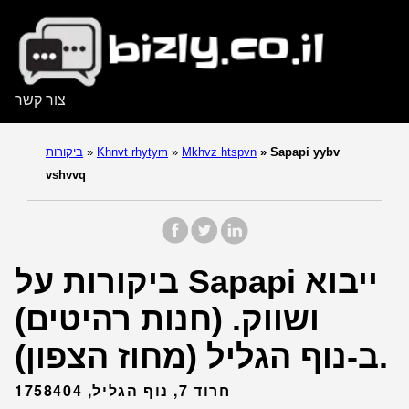
צור קשר
Sapapi yybv
»
Mkhvz htspvn
»
Khnvt rhytym
»
ביקורות
vshvvq
ביקורות על Sapapi ייבוא
ושווק. (חנות רהיטים)
ב-נוף הגליל (מחוז הצפון).
חרוד 7, נוף הגליל, 1758404