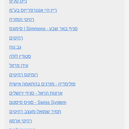
נייט סליפ
רייז היי אנטרפרייזס בע"מ
רהיטי המזרח
סימונס | Simmons - סניף באר שבע
רהיטים
גב נוח
סטודיו לולה
עידן פרזול
רומיקס רהיטים
פולימדיה - מזרנים בהתאמה אישית
ארונות הראל - סניף ירושלים
סוויס סיסטם - Swiss System
תמיר שמואל-מעצב רהיטים
רהיטי ארמון