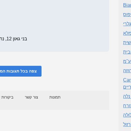
Bia
פוס
גלרי
מלא
בני גאון 12, נתניה
שית
ע"מ
זזה
צפה בכל תגובות ה
פתרונות
יים
תמונות
צור קשר
ביקורות 
זרח
ולה
רזול