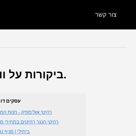
צור קשר
ביקורות על וורקס דיזיין. (חנות רהיטים) ב-נתניה (מחוז המרכז).
עסקים דו
רהיטי אולימפיק - חנות המ
רהיטי הנגר רהיטים במחירי מ
ביתילי | סניף נ