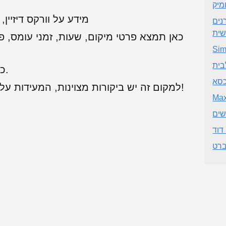
מיק
מידע על וורקס דיזיין,
נים
ית
כאן תמצא פרטי מיקום, שעות, זמני עומס, פ
Si
בית
כרגע יש מעט מאוד ביקורות לעסק זה.
כסא
למקום זה יש ביקורות מצוינות, המעידות על שירות לקוחות מעולה. מומלץ מאוד!
Max
שים
דוד
ברט