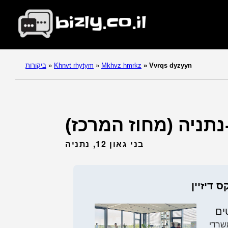
Vvrqs dyzyyn
»
Mkhvz hmrkz
»
Khnvt rhytym
»
ביקורות
בני גאון 12, נתניה
ס דיזיין
ים
שרדי