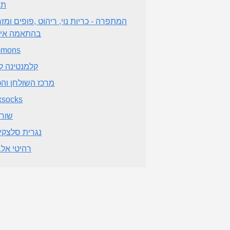
תו
המתפרה - כריות נוי, ריהוט ,פופים ומזר
בהתאמה איש
mmons
קלמנטינה ל
מרכז השולחן וה
socks
שור
נגרית סלצקי 
רהיטי אל