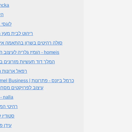
ncka
הי
לוגסי 
ריהוט לבית מעץ 
סולה רהיטים בשרון בהתאמה אי
הומיז גלריה לעיצוב הבית - homeis
המלך דוד תעשיות מזרונים ב
רפאל ארונות ה
Carmel Business | כרמל ביזנס - 
עיצוב לפרויקטים מסחר
נלה - nalla
רהיטי המ
סטודיו ל
עידן פ