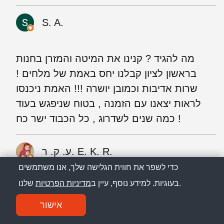
S. A.
מה להגיד ? קנינו את המיטה והמזרן בחנות
בראשון לציון קבלנו יחס באמת של מלחים !
שרות אדיבות וכמובן יושרה !!! האמת ניכנסו
לראות יצאנו עם הזמנה , בטוח שניפגש בעוד
כמה שנים לשדרוג , כל הכבוד ישר כח !
ע. ק. ר. E. K. R.
כדי לשפר את חווית הגלישה שלך, אנו משתמשים
שלנו.
בעוגיות. למידע נוסף, עיין ב
מדיניות הפרטיות
הייתי צריכה לקנות בדחיפות מזרון לחברה
שמשתחררת ביום ראשון מבית חולים. יונתן היה
אישור
אדיב וזריז, ודאג שיהיה מזרון בראשון. הוא גם