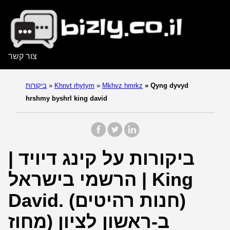
צור קשר
Qyng dyvyd
»
Mkhvz hmrkz
»
Khnvt rhytym
»
ביקורות
hrshmy byshrl king david
ביקורות על קינג דיויד |
הרשמי בישראל | King
David. (חנות רהיטים)
ב-ראשון לציון (מחוז