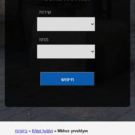
שירות
מחוז
חיפוש
Mkhvz yrvshlym
»
Khbrt hvblvt
»
ביקורות