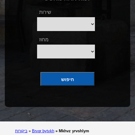
שירות
מחוז
חיפוש
Mkhvz yrvshlym
»
Brvqr bytvkh
»
ביקורות